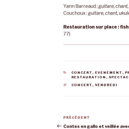
Yann Barreaud :
guitare, chant,
Couchoux :
guitare, chant, ukule
Restauration sur place : fis
77)
CATÉGORIES
CONCERT
,
EVENEMENT
,
P
RESTAURATION
,
SPECTAC
ÉTIQUETTES
CONCERT
,
VENDREDI
Navigation
Article
PRÉCÉDENT
de
précédent
Contes en gallo et veillée ave