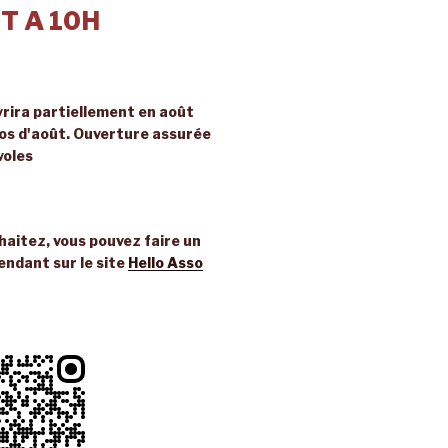
T A 10H
rira partiellement en août
ros d'août. Ouverture assurée
voles
uhaitez, vous pouvez faire un
endant sur le site
Hello Asso