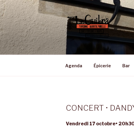
Aller
au
contenu
principal
LE GUIBRA
Taverne Agriculturelle • Bar –
Agenda
Épicerie
Bar
CONCERT • DAN
Vendredi 17 octobre• 20h3