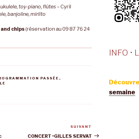
 ukulele, toy-piano, flûtes
– Cyril
le, banjoline, mirlito
h and chips
(réservation au 09 87 76 24
INFO • L
ROGRAMMATION PASSÉE
,
Découvre
LE
semaine
SUIVANT
Article
suivant
c
CONCERT •GILLES SERVAT