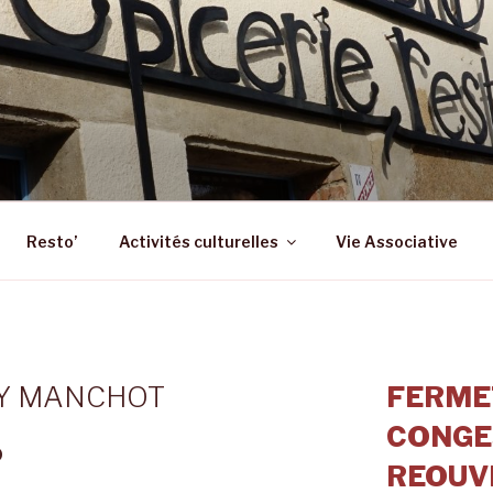
 – ST SULPICE LA FO
 Epicerie – Resto
Resto’
Activités culturelles
Vie Associative
DY MANCHOT
FERME
CONGE
0
REOUVE