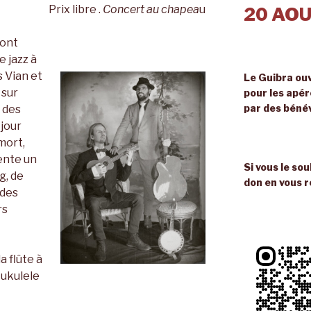
Prix libre .
Concert au chapea
u
20 AOU
 ont
e jazz à
s Vian et
Le Guibra ouv
 sur
pour les apé
par des béné
 des
jour
mort,
ente un
Si vous le so
g, de
don en vous r
ades
rs
a flûte à
 ukulele