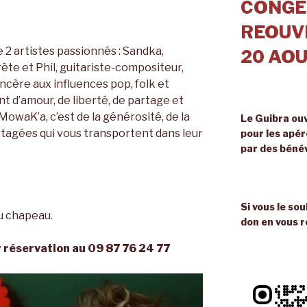
CONGE
REOUVE
 2 artistes passionnés : Sandka,
20 AOU
te et Phil, guitariste-compositeur,
ncère aux influences pop, folk et
t d’amour, de liberté, de partage et
MowaK’a, c’est de la générosité, de la
Le Guibra ouv
tagées qui vous transportent dans leur
pour les apé
par des béné
Si vous le so
au chapeau.
don en vous r
r réservation au 09 87 76 24 77