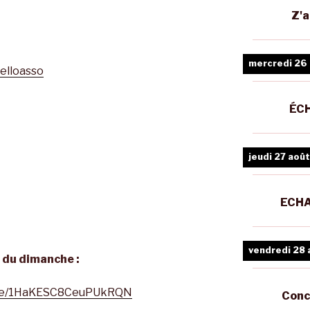
Z'a
mercredi 26
elloasso
ÉCH
jeudi 27 août
ECHA
vendredi 28 
t du dimanche :
ogle/1HaKESC8CeuPUkRQN
Conc