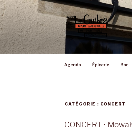
Aller
au
contenu
principal
LE GUIBRA
Taverne Agriculturelle • Bar –
Agenda
Épicerie
Bar
CATÉGORIE :
CONCERT
CONCERT • MowaK