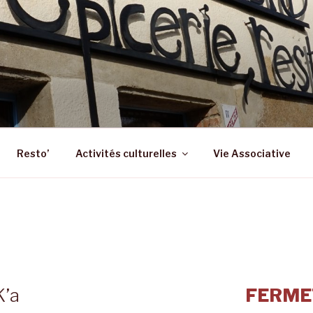
 – ST SULPICE LA FO
 Epicerie – Resto
Resto’
Activités culturelles
Vie Associative
’a
FERME