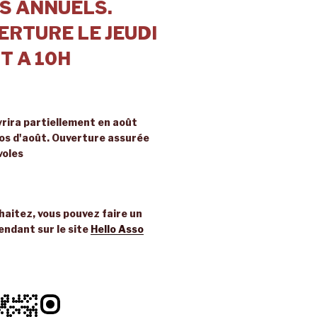
S ANNUELS.
RTURE LE JEUDI
T A 10H
rira partiellement en août
ros d'août. Ouverture assurée
voles
uhaitez, vous pouvez faire un
endant sur le site
Hello Asso