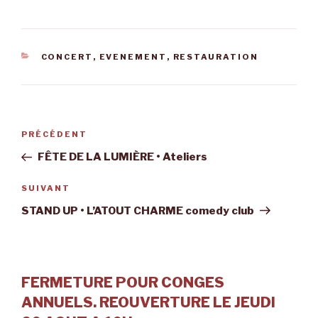
CATÉGORIES
CONCERT
,
EVENEMENT
,
RESTAURATION
Navigation
Article
PRÉCÉDENT
de
précédent
FÊTE DE LA LUMIÈRE • Ateliers
l’article
Article
SUIVANT
suivant
STAND UP • L’ATOUT CHARME comedy club
FERMETURE POUR CONGES
ANNUELS. REOUVERTURE LE JEUDI