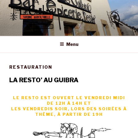
Aller
au
contenu
principal
LE GUIBRA – ST SULPICE LA
Taverne Agriculturelle • Bar – Epicerie – Resto
FORÊT
Menu
RESTAURATION
LA RESTO’ AU GUIBRA
LE RESTO EST OUVERT LE VENDREDI MIDI
DE 12H À 14H
ET
LES VENDREDIS SOIR, LORS DES SOIRÉES À
THÈME, À PARTIR DE 19H