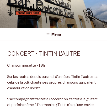
Aller
au
contenu
principal
LE GUIBRA – ST SULPICE LA
Taverne Agriculturelle • Bar – Epicerie – Resto
FORÊT
Menu
CONCERT • TINTIN L’AUTRE
Chanson musette • 19h
Sur les routes depuis pas mal d’années, Tintin (l’autre pas
celui de la bd), chante ses propres chansons qui parlent
d’amour et de liberté.
S’accompagnant tantôt à l’accordéon, tantôt à la guitare
et parfois même à l’harmonica ; Tintin n’a qu’une envie :