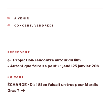
CATÉGORIES
A VENIR
ÉTIQUETTES
CONCERT
,
VENDREDI
Navigation
Article
PRÉCÉDENT
de
précédent
Projection-rencontre autour du film
l’article
« Autant que faire se peut » • jeudi 25 janvier 20h
Article
SUIVANT
suivant
ÉCHANGE • Dis ! Si on faisait un truc pour Mardis
Gras ?