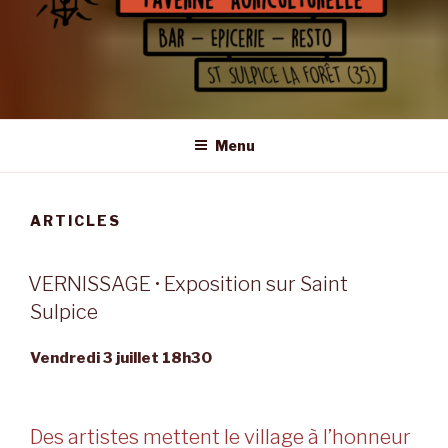
LE GUIBRA – ST SULPICE LA
Taverne Agriculturelle • Bar – Epicerie – Resto
FORÊT
Menu
ARTICLES
VERNISSAGE • Exposition sur Saint
Sulpice
Vendredi 3 juillet 18h30
Des artistes mettent le village à l’honneur