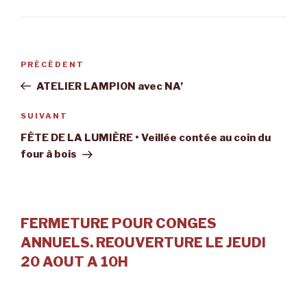
Navigation
Article
PRÉCÉDENT
de
précédent
ATELIER LAMPION avec NA’
l’article
Article
SUIVANT
suivant
FÊTE DE LA LUMIÈRE • Veillée contée au coin du
four à bois
FERMETURE POUR CONGES
ANNUELS. REOUVERTURE LE JEUDI
20 AOUT A 10H