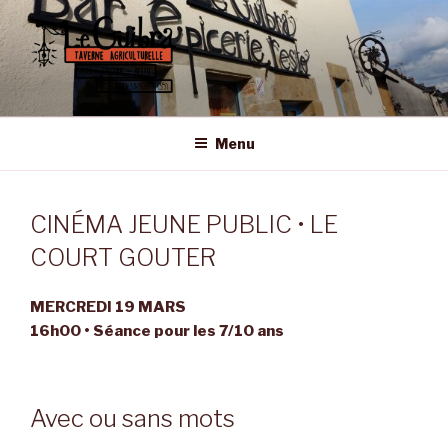
Aller
au
contenu
principal
LE GUIBRA – ST SULPICE LA
Taverne Agriculturelle • Bar – Epicerie – Resto
FORÊT
Menu
CINÉMA JEUNE PUBLIC • LE
COURT GOUTER
MERCREDI 19 MARS
16h00 • Séance pour les 7/10 ans
Avec ou sans mots