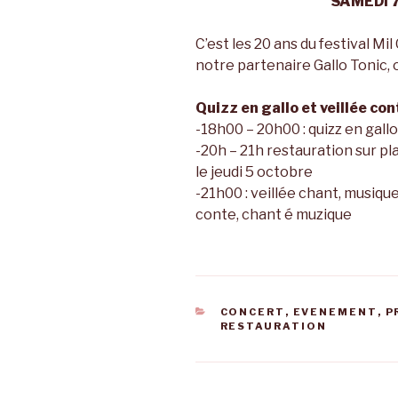
SAMEDI 7
C’est les 20 ans du festival Mil
notre partenaire Gallo Tonic, 
Quizz en gallo et veillée con
-18h00 – 20h00 : quizz en gall
-20h – 21h restauration sur pl
le jeudi 5 octobre
-21h00 : veillée chant, musiqu
conte, chant é muzique
CATÉGORIES
CONCERT
,
EVENEMENT
,
P
RESTAURATION