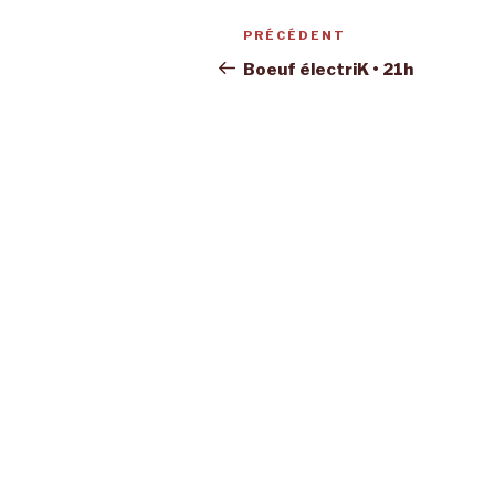
Navigation
Article
PRÉCÉDENT
de
précédent
Boeuf électriK • 21h
l’article