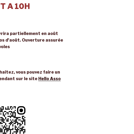
T A 10H
rira partiellement en août
ros d'août. Ouverture assurée
voles
uhaitez, vous pouvez faire un
endant sur le site
Hello Asso