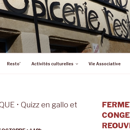
 – ST SULPICE LA FO
 Epicerie – Resto
Resto’
Activités culturelles
Vie Associative
 • Quizz en gallo et
FERME
CONGE
REOUVE