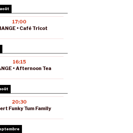
 août
17:00
ANGE • Café Tricot
16:15
NGE • Afternoon Tea
août
20:30
ert Funky Tum Family
septembre