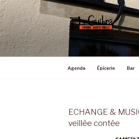
Aller
au
contenu
principal
LE GUIBRA
Taverne Agriculturelle • Bar –
Agenda
Épicerie
Bar
ECHANGE & MUSIQUE
veillée contée