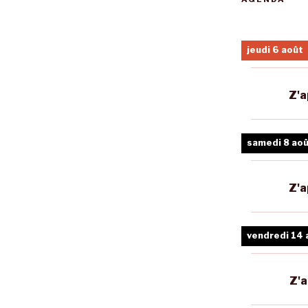
jeudi 6 août
Z'a
samedi 8 ao
Z'a
vendredi 14 
Z'a