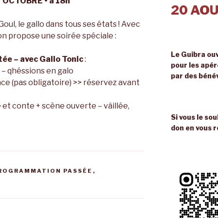
 OCTOBRE • à 18h
20 AOU
 Goul, le gallo dans tous ses états ! Avec
on propose une soirée spéciale :
Le Guibra ouv
tée – avec Gallo Tonic
:
pour les apé
o – qhéssions en galo
par des béné
ace (pas obligatoire) >> réservez avant
e et conte + scène ouverte – vâillée,
Si vous le so
don en vous r
ROGRAMMATION PASSÉE
,