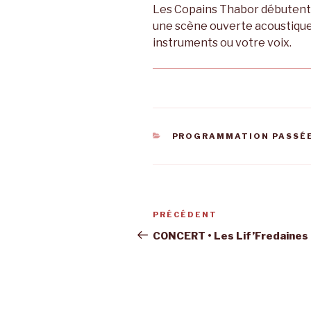
Les Copains Thabor débutent l
une scène ouverte acoustique.
instruments ou votre voix.
CATÉGORIES
PROGRAMMATION PASSÉ
Navigation
Article
PRÉCÉDENT
de
précédent
CONCERT • Les Lif’Fredaines
l’article