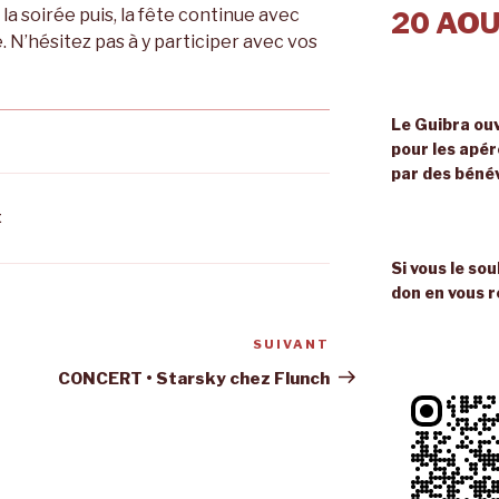
a soirée puis, la fête continue avec
20 AOU
 N’hésitez pas à y participer avec vos
Le Guibra ouv
pour les apé
par des béné
E
Si vous le so
don en vous r
SUIVANT
Article
suivant
CONCERT • Starsky chez Flunch