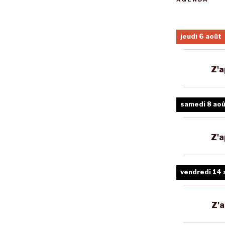
jeudi 6 août
Z'a
samedi 8 ao
Z'a
vendredi 14 
Z'a