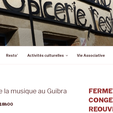
 – ST SULPICE LA FO
 Epicerie – Resto
Resto’
Activités culturelles
Vie Associative
 la musique au Guibra
FERME
CONGE
e 18h00
REOUVE