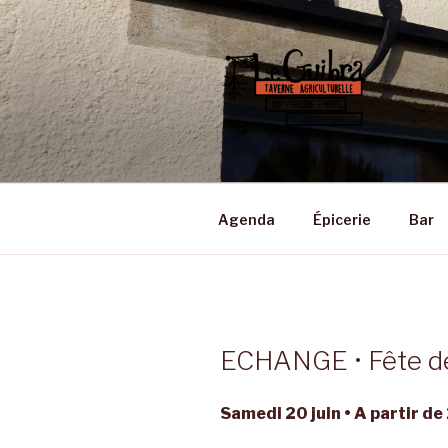
Aller
au
contenu
principal
LE GUIBRA
Taverne Agriculturelle • Bar –
Agenda
Épicerie
Bar
ECHANGE • Fête de
Samedi 20 juin • A partir d