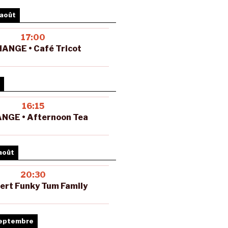
 août
17:00
ANGE • Café Tricot
16:15
NGE • Afternoon Tea
août
20:30
ert Funky Tum Family
septembre