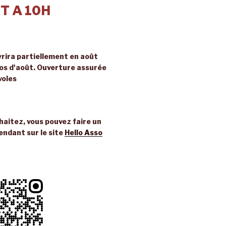
T A 10H
rira partiellement en août
ros d'août. Ouverture assurée
voles
uhaitez, vous pouvez faire un
endant sur le site
Hello Asso