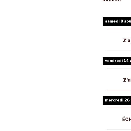
samedi 8 ao
Z'a
vendredi 14 
Z'a
mercredi 26
ÉCH