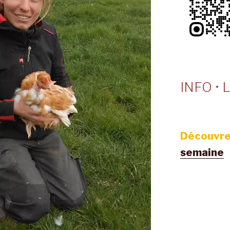
INFO • L
Découvre
semaine