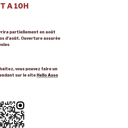
T A 10H
rira partiellement en août
ros d'août. Ouverture assurée
voles
uhaitez, vous pouvez faire un
endant sur le site
Hello Asso