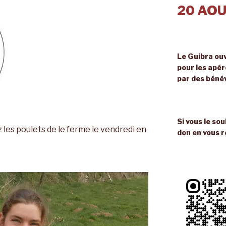
20 AOU
Le Guibra ouv
pour les apé
par des béné
Si vous le so
z les poulets de le ferme le vendredi en
don en vous r