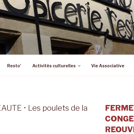
 – ST SULPICE LA FO
 Epicerie – Resto
Resto’
Activités culturelles
Vie Associative
UTE • Les poulets de la
FERME
CONGE
REOUVE