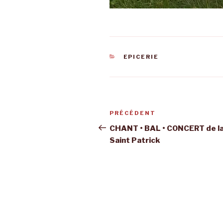
CATÉGORIES
EPICERIE
Navigation
Article
PRÉCÉDENT
de
précédent
CHANT • BAL • CONCERT de l
Saint Patrick
l’article