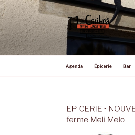
Aller
au
contenu
principal
LE GUIBRA
Taverne Agriculturelle • Bar –
Agenda
Épicerie
Bar
EPICERIE • NOUVEA
ferme Meli Melo