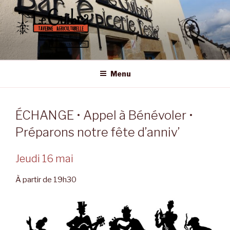
Aller
au
contenu
principal
LE GUIBRA – ST SULPICE LA
Taverne Agriculturelle • Bar – Epicerie – Resto
FORÊT
Menu
ÉCHANGE • Appel à Bénévoler •
Préparons notre fête d’anniv’
Jeudi 16 mai
À partir de 19h30