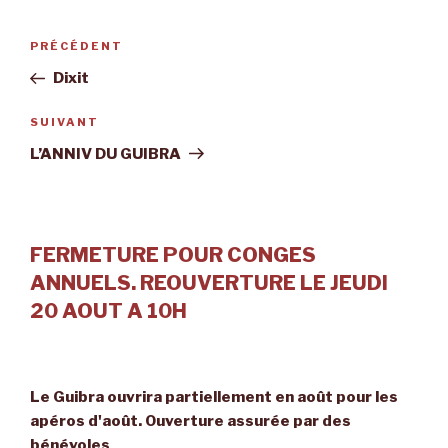
Navigation
Article
PRÉCÉDENT
de
précédent
Dixit
l’article
Article
SUIVANT
suivant
L’ANNIV DU GUIBRA
FERMETURE POUR CONGES
ANNUELS. REOUVERTURE LE JEUDI
20 AOUT A 10H
Le Guibra ouvrira partiellement en août pour les
apéros d'août. Ouverture assurée par des
bénévoles