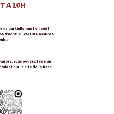
T A 10H
rira partiellement en août
ros d'août. Ouverture assurée
voles
uhaitez, vous pouvez faire un
endant sur le site
Hello Asso