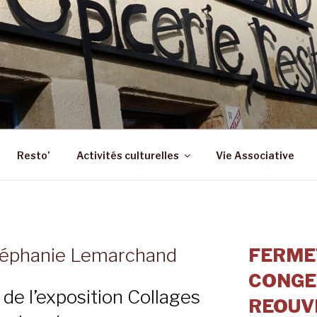
 – ST SULPICE LA FO
 Epicerie – Resto
Resto’
Activités culturelles
Vie Associative
téphanie Lemarchand
FERME
CONGE
de l’exposition Collages
REOUVE