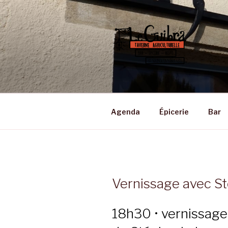
Aller
au
contenu
principal
LE GUIBRA
Taverne Agriculturelle • Bar –
Agenda
Épicerie
Bar
Vernissage avec S
18h30 • vernissage 