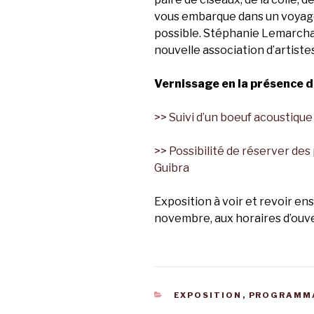
vous embarque dans un voyage
possible. Stéphanie Lemarchan
nouvelle association d’artiste
Vernissage en la présence de
>> Suivi d’un boeuf acoustiqu
>> Possibilité de réserver de
Guibra
Exposition à voir et revoir en
novembre, aux horaires d’ouve
CATÉGORIES
EXPOSITION
,
PROGRAMMA