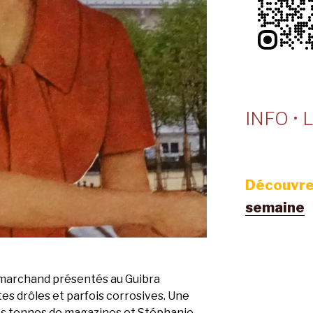
INFO • L
Découvre
semaine
emarchand présentés au Guibra
es drôles et parfois corrosives. Une
 des tonnes de magazines et Stéphanie