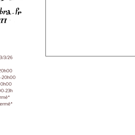
23/3/26
-20h00
00-20h00
-20h00
h00-23h
ermé*
Fermé*