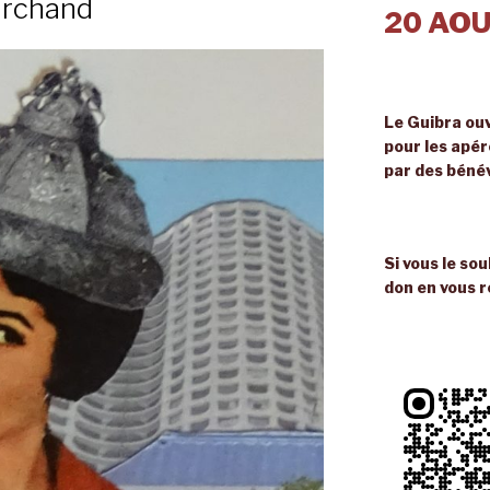
archand
20 AOU
Le Guibra ouv
pour les apé
par des béné
Si vous le so
don en vous r