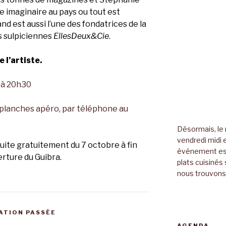
 imaginaire au pays ou tout est
d est aussi l’une des fondatrices de la
s sulpiciennes
EllesDeux&Cie
.
 l’artiste.
e à 20h30
s planches apéro, par téléphone au
Désormais, le 
vendredi midi e
suite gratuitement du 7 octobre à fin
événement es
rture du Guibra.
plats cuisinés 
nous trouvons 
TION PASSÉE
AGENDA