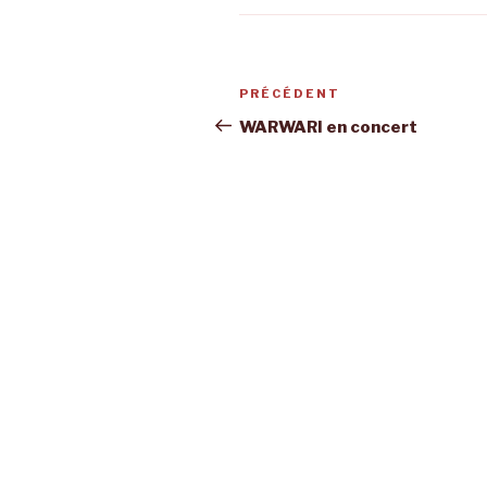
Navigation
Article
PRÉCÉDENT
de
précédent
WARWARI en concert
l’article