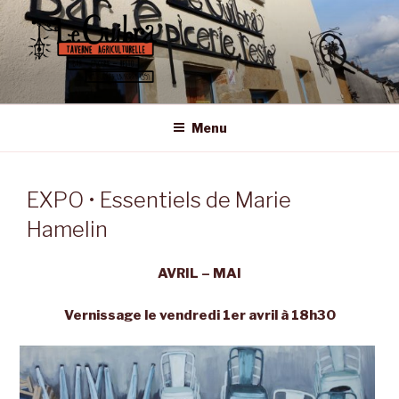
Aller
au
contenu
principal
LE GUIBRA – ST SULPICE LA
Taverne Agriculturelle • Bar – Epicerie – Resto
FORÊT
Menu
EXPO • Essentiels de Marie
Hamelin
AVRIL – MAI
Vernissage le vendredi 1er avril à 18h30