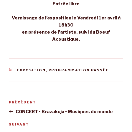
Entrée libre
Vernissage de l’exposition le Vendredi 1er avril à
18h30
en présence de l’artiste, suivi du Boeuf
Acoustique.
CATÉGORIES
EXPOSITION
,
PROGRAMMATION PASSÉE
Navigation
Article
PRÉCÉDENT
de
précédent
CONCERT • Brazakuja • Musiques du monde
l’article
Article
SUIVANT