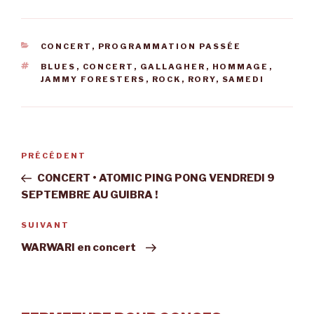
CATÉGORIES
CONCERT
,
PROGRAMMATION PASSÉE
ÉTIQUETTES
BLUES
,
CONCERT
,
GALLAGHER
,
HOMMAGE
,
JAMMY FORESTERS
,
ROCK
,
RORY
,
SAMEDI
Navigation
Article
PRÉCÉDENT
de
précédent
CONCERT • ATOMIC PING PONG VENDREDI 9
l’article
SEPTEMBRE AU GUIBRA !
Article
SUIVANT
suivant
WARWARI en concert