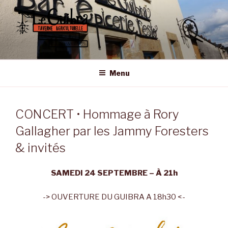
Aller
au
contenu
principal
LE GUIBRA – ST SULPICE LA
Taverne Agriculturelle • Bar – Epicerie – Resto
FORÊT
Menu
CONCERT • Hommage à Rory
Gallagher par les Jammy Foresters
& invités
SAMEDI 24 SEPTEMBRE – À 21h
-> OUVERTURE DU GUIBRA A 18h30 <-