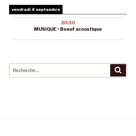
vendredi 4 septembre
20:30
MUSIQUE • Boeuf acoustique
Recherche
Reche
pour
: