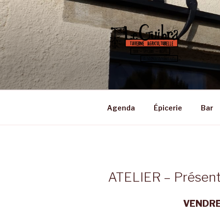
Aller
au
contenu
principal
LE GUIBRA
Taverne Agriculturelle • Bar –
Agenda
Épicerie
Bar
ATELIER – Présent
VENDRED