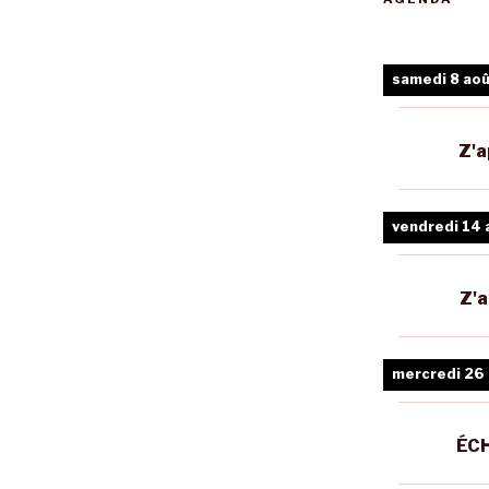
samedi 8 ao
Z'a
vendredi 14 
Z'a
mercredi 26
ÉCH