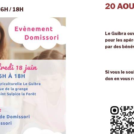
20 AOU
16H / 18H
Le Guibra ouv
pour les apé
par des béné
Si vous le so
don en vous r