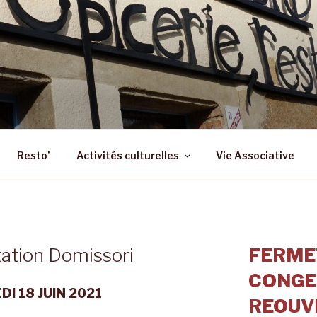
 – ST SULPICE LA FO
 Epicerie – Resto
Resto’
Activités culturelles
Vie Associative
ation Domissori
FERME
CONGE
I 18 JUIN 2021
REOUVE