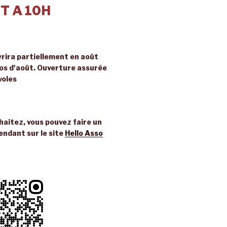
T A 10H
rira partiellement en août
ros d'août. Ouverture assurée
voles
uhaitez, vous pouvez faire un
endant sur le site
Hello Asso