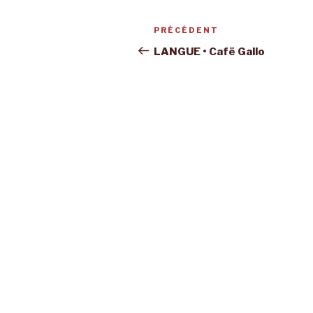
Navigation
Article
PRÉCÉDENT
de
précédent
LANGUE • Cafë Gallo
l’article