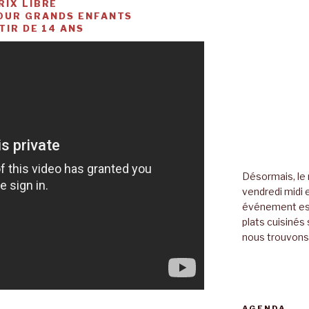
RIX LIBRE
OUR GRANDS ENFANTS
TIR DE 14 ANS
Désormais, le 
vendredi midi e
événement es
plats cuisinés 
nous trouvons 
AGENDA