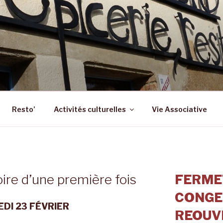
 – ST SULPICE LA FO
 Epicerie – Resto
Resto’
Activités culturelles
Vie Associative
re d’une première fois
FERME
CONGE
DI 23 FÉVRIER
REOUVE