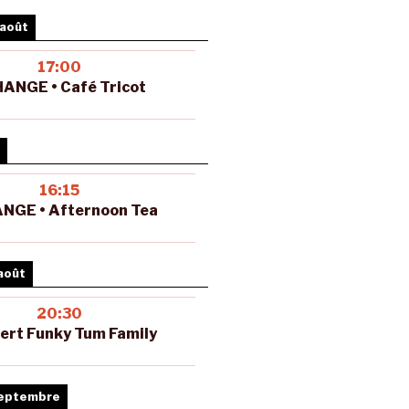
 août
17:00
ANGE • Café Tricot
16:15
NGE • Afternoon Tea
août
20:30
ert Funky Tum Family
septembre