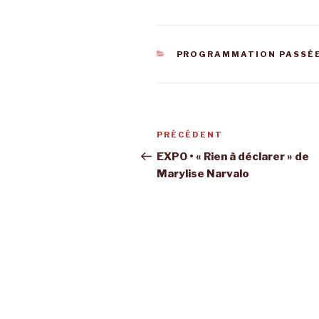
CATÉGORIES
PROGRAMMATION PASSÉ
Navigation
Article
PRÉCÉDENT
de
précédent
EXPO • « Rien à déclarer » de
Marylise Narvalo
l’article