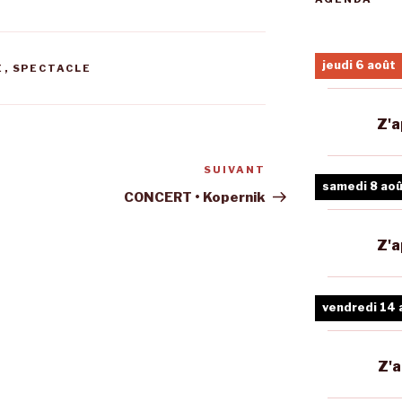
jeudi 6 août
E
,
SPECTACLE
Z'a
SUIVANT
Article
samedi 8 ao
suivant
CONCERT • Kopernik
Z'a
vendredi 14 
Z'a