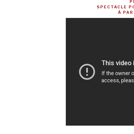
P
SPECTACLE P
À PAR