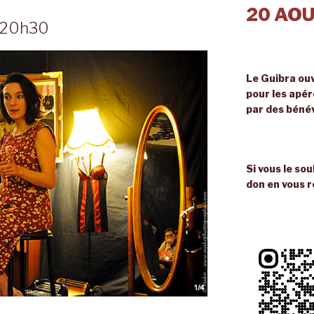
20 AOU
20h30
Le Guibra ouv
pour les apé
par des béné
Si vous le so
don en vous r