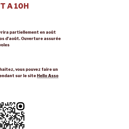
T A 10H
rira partiellement en août
ros d'août. Ouverture assurée
voles
uhaitez, vous pouvez faire un
endant sur le site
Hello Asso