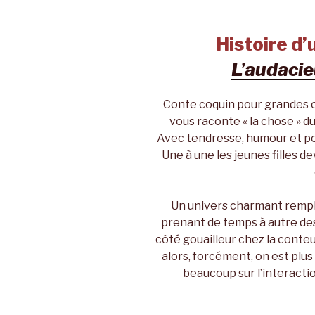
Histoire d’
L’audaci
Conte coquin pour grandes or
vous raconte « la chose » d
Avec tendresse, humour et poé
Une à une les jeunes filles 
Un univers charmant rempli
prenant de temps à autre des a
côté gouailleur chez la conteus
alors, forcément, on est plus 
beaucoup sur l’interactio