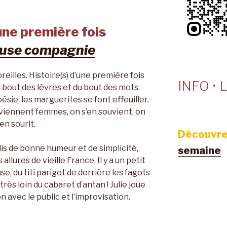
une première fois
euse compagnie
eilles. Histoire(s) d’une première fois
INFO • L
u bout des lèvres et du bout des mots.
sie, les marguerites se font effeuiller.
deviennent femmes, on s’en souvient, on
en sourit.
Découvre
s de bonne humeur et de simplicité,
semaine
llures de vieille France. Il y a un petit
e, du titi parigot de derrière les fagots
très loin du cabaret d’antan ! Julie joue
n avec le public et l’improvisation.