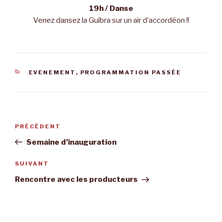
19h / Danse
Venez dansez la Guibra sur un air d’accordéon !!
CATÉGORIES
EVENEMENT
,
PROGRAMMATION PASSÉE
Navigation
Article
PRÉCÉDENT
de
précédent
Semaine d’inauguration
l’article
Article
SUIVANT
suivant
Rencontre avec les producteurs