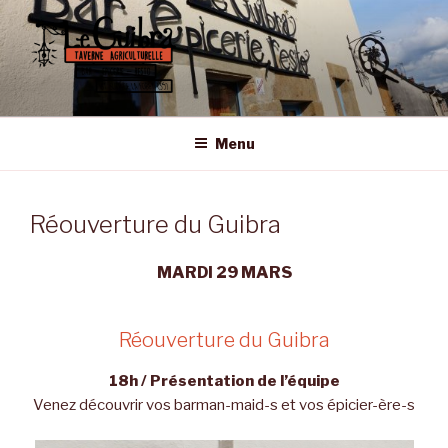
Aller
au
contenu
principal
LE GUIBRA – ST SULPICE LA
Taverne Agriculturelle • Bar – Epicerie – Resto
FORÊT
Menu
Réouverture du Guibra
MARDI 29 MARS
Réouverture du Guibra
18h / Présentation de l’équipe
Venez découvrir vos barman-maid-s et vos épicier-ère-s