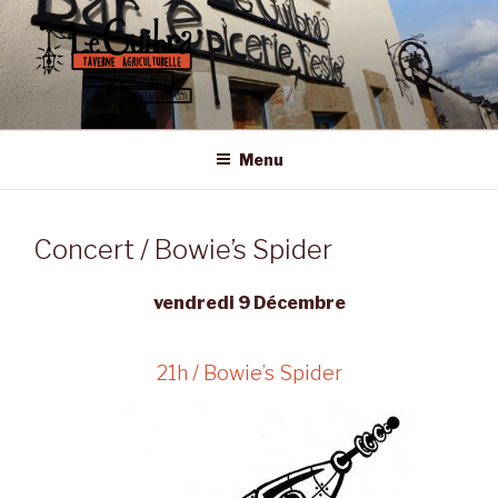
Aller
au
contenu
principal
LE GUIBRA – ST SULPICE LA
Taverne Agriculturelle • Bar – Epicerie – Resto
FORÊT
Menu
Concert / Bowie’s Spider
vendredi 9 Décembre
21h / Bowie’s Spider