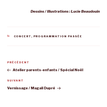
Dessins / Illustrations : Lucie Beaudouin
CATÉGORIES
CONCERT
,
PROGRAMMATION PASSÉE
Navigation
Article
PRÉCÉDENT
de
précédent
Atelier parents-enfants / Spécial Noël
l’article
Article
SUIVANT
suivant
Vernissage / Magali Dupré