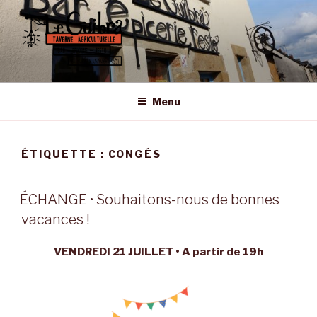
Aller
au
contenu
principal
LE GUIBRA – ST SULPICE LA
Taverne Agriculturelle • Bar – Epicerie – Resto
FORÊT
Menu
ÉTIQUETTE :
CONGÉS
ÉCHANGE • Souhaitons-nous de bonnes
vacances !
VENDREDI 21 JUILLET • A partir de 19h