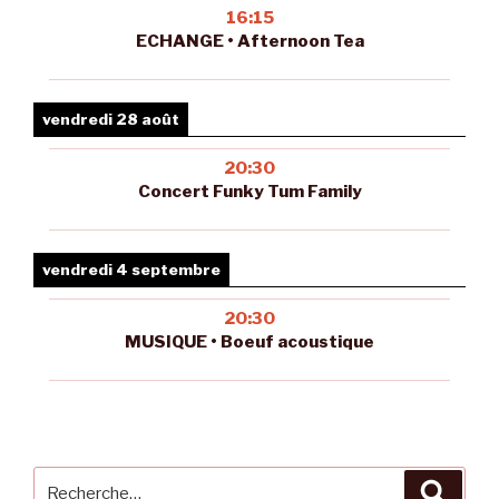
16:15
ECHANGE • Afternoon Tea
vendredi 28 août
20:30
Concert Funky Tum Family
vendredi 4 septembre
20:30
MUSIQUE • Boeuf acoustique
Recherche
Reche