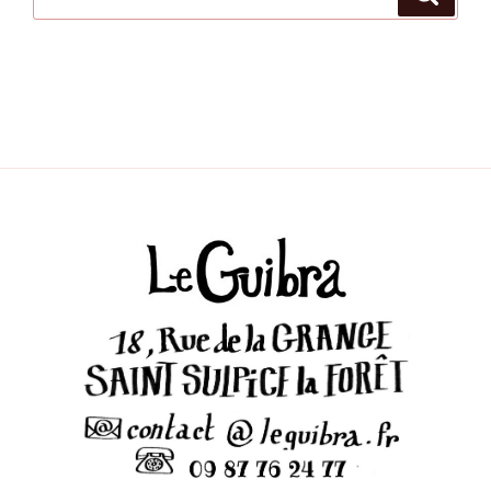
pour
: