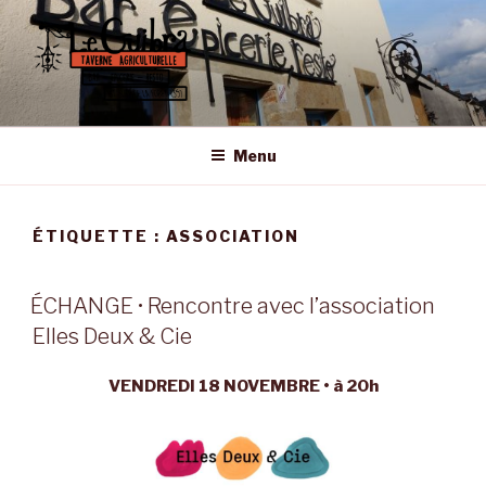
Aller
au
contenu
principal
LE GUIBRA – ST SULPICE LA
Taverne Agriculturelle • Bar – Epicerie – Resto
FORÊT
Menu
ÉTIQUETTE :
ASSOCIATION
ÉCHANGE • Rencontre avec l’association
Elles Deux & Cie
VENDREDI 18 NOVEMBRE • à 20h