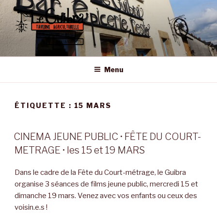
Aller
au
contenu
principal
LE GUIBRA – ST SULPICE LA
Taverne Agriculturelle • Bar – Epicerie – Resto
FORÊT
Menu
ÉTIQUETTE :
15 MARS
CINEMA JEUNE PUBLIC • FÊTE DU COURT-
METRAGE • les 15 et 19 MARS
Dans le cadre de la Fête du Court-métrage, le Guibra
organise 3 séances de films jeune public, mercredi 15 et
dimanche 19 mars. Venez avec vos enfants ou ceux des
voisin.e.s !