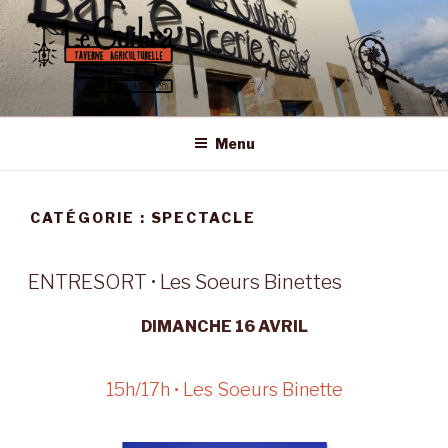
Aller
au
contenu
principal
LE GUIBRA – ST SULPICE LA
Taverne Agriculturelle • Bar – Epicerie – Resto
FORÊT
Menu
CATÉGORIE :
SPECTACLE
ENTRESORT • Les Soeurs Binettes
DIMANCHE 16 AVRIL
15h/17h • Les Soeurs Binette