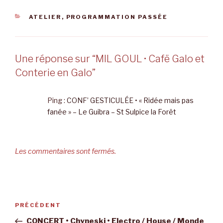
CATÉGORIES
ATELIER
,
PROGRAMMATION PASSÉE
Une réponse sur “MIL GOUL • Cafë Galo et
Conterie en Galo”
Ping :
CONF’ GESTICULÉE • « Ridée mais pas
fanée » – Le Guibra – St Sulpice la Forêt
Les commentaires sont fermés.
Navigation
Article
PRÉCÉDENT
de
précédent
CONCERT • Chyneski • Electro / House / Monde