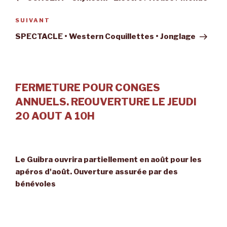
l’article
Article
SUIVANT
suivant
SPECTACLE • Western Coquillettes • Jonglage
FERMETURE POUR CONGES
ANNUELS. REOUVERTURE LE JEUDI
20 AOUT A 10H
Le Guibra ouvrira partiellement en août pour les
apéros d'août. Ouverture assurée par des
bénévoles