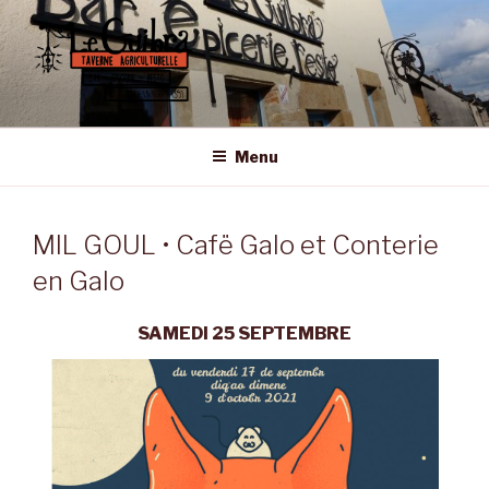
Aller
au
contenu
principal
LE GUIBRA – ST SULPICE LA
Taverne Agriculturelle • Bar – Epicerie – Resto
FORÊT
Menu
MIL GOUL • Cafë Galo et Conterie
en Galo
SAMEDI 25 SEPTEMBRE