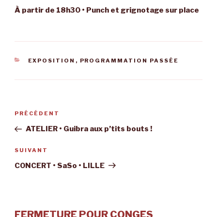
À partir de 18h30 • Punch et grignotage sur place
CATÉGORIES
EXPOSITION
,
PROGRAMMATION PASSÉE
Navigation
Article
PRÉCÉDENT
de
précédent
ATELIER • Guibra aux p’tits bouts !
l’article
Article
SUIVANT
suivant
CONCERT • SaSo • LILLE
FERMETURE POUR CONGES