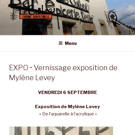
Aller
au
contenu
principal
LE GUIBRA – ST SULPICE LA
Taverne Agriculturelle • Bar – Epicerie – Resto
FORÊT
Menu
EXPO • Vernissage exposition de
Mylène Levey
VENDREDI 6 SEPTEMBRE
Exposition de Mylène Levey
» De l’aquarelle à l’acrylique »