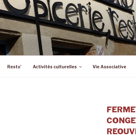
 – ST SULPICE LA FO
 Epicerie – Resto
Resto’
Activités culturelles
Vie Associative
FERME
CONGE
REOUVE