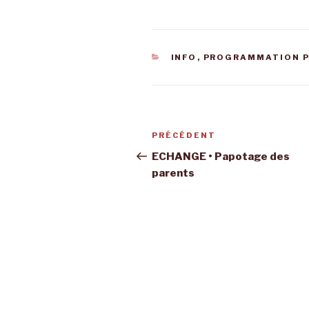
CATÉGORIES
INFO
,
PROGRAMMATION 
Navigation
Article
PRÉCÉDENT
de
précédent
ECHANGE • Papotage des
parents
l’article