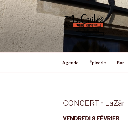
Aller
au
contenu
principal
LE GUIBRA
Taverne Agriculturelle • Bar –
Agenda
Épicerie
Bar
CONCERT • LaZâr
VENDREDI 8 FÉVRIER