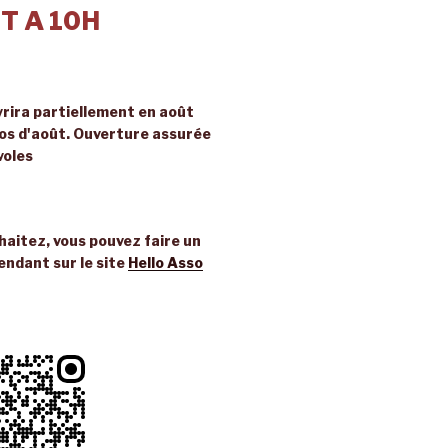
T A 10H
rira partiellement en août
ros d'août. Ouverture assurée
voles
uhaitez, vous pouvez faire un
endant sur le site
Hello Asso