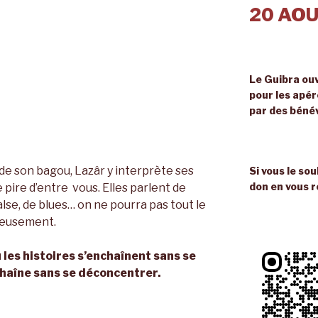
20 AOU
Le Guibra ouv
pour les apé
par des béné
e son bagou, Lazâr y interprète ses
Si vous le so
don en vous r
 pire d’entre vous. Elles parlent de
alse, de blues… on ne pourra pas tout le
reusement.
 les histoires s’enchaînent sans se
haîne sans se déconcentrer.