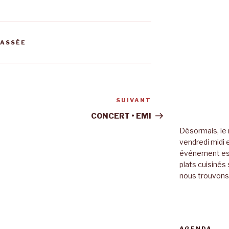
PASSÉE
SUIVANT
Article
suivant
CONCERT • EMI
Désormais, le 
vendredi midi e
événement es
plats cuisinés 
nous trouvons 
AGENDA