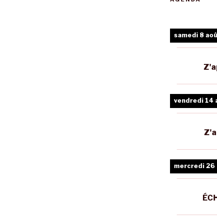
samedi 8 ao
Z'a
vendredi 14 
Z'a
mercredi 26
ÉCH