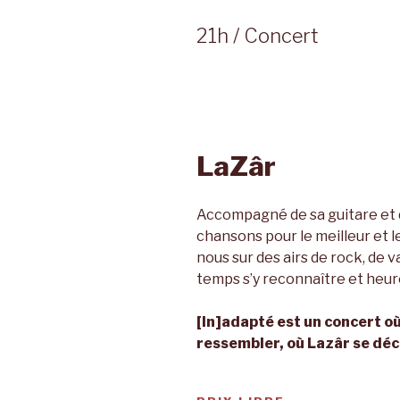
21h / Concert
LaZâr
Accompagné de sa guitare et d
chansons pour le meilleur et le
nous sur des airs de rock, de v
temps s’y reconnaître et heu
[In]adapté est un concert où
ressembler, où Lazâr se déc