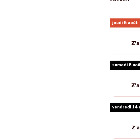
jeudi 6 août
Z'a
samedi 8 ao
Z'a
vendredi 14 
Z'a