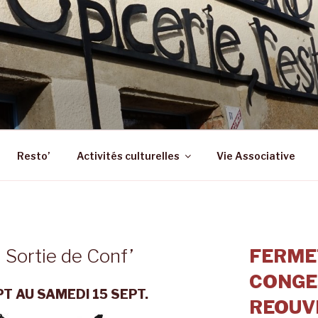
 – ST SULPICE LA FO
 Epicerie – Resto
Resto’
Activités culturelles
Vie Associative
 Sortie de Conf’
FERME
CONGE
PT AU SAMEDI 15 SEPT.
REOUVE