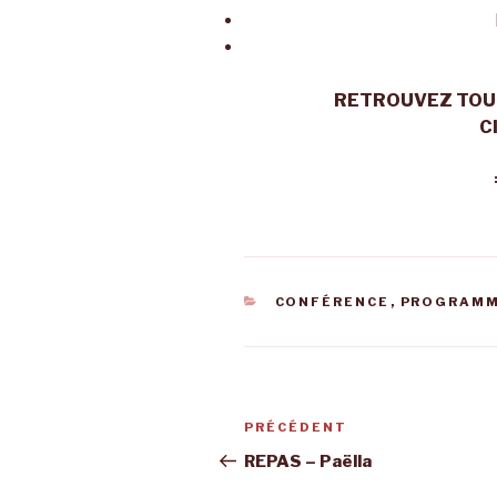
RETROUVEZ TOU
C
CATÉGORIES
CONFÉRENCE
,
PROGRAMM
Navigation
Article
PRÉCÉDENT
de
précédent
REPAS – Paëlla