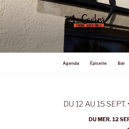
Aller
au
contenu
principal
LE GUIBRA
Taverne Agriculturelle • Bar –
Agenda
Épicerie
Bar
DU 12 AU 15 SEPT. •
DU MER. 12 SE