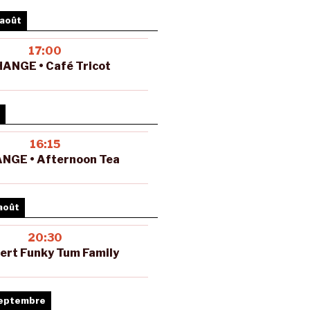
 août
17:00
ANGE • Café Tricot
16:15
NGE • Afternoon Tea
août
20:30
ert Funky Tum Family
septembre