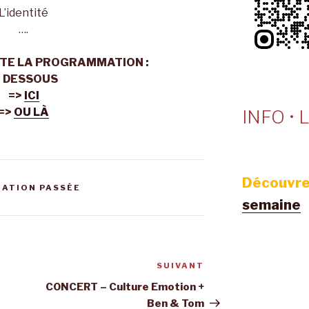
L’identité
….
TE LA PROGRAMMATION :
I DESSOUS
=>
ICI
=>
OU LÀ
INFO • L
Découvre
ATION PASSÉE
semaine
SUIVANT
Article
suivant
CONCERT – Culture Emotion +
Ben & Tom