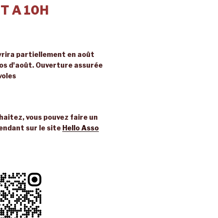
T A 10H
rira partiellement en août
ros d'août. Ouverture assurée
voles
uhaitez, vous pouvez faire un
endant sur le site
Hello Asso