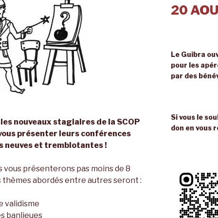
20 AOU
Le Guibra ouv
pour les apé
par des béné
Si vous le so
 les nouveaux stagiaires de la SCOP
don en vous r
vous présenter leurs conférences
s neuves et tremblotantes !
es vous présenterons pas moins de 8
 thèmes abordés entre autres seront :
e validisme
s banlieues