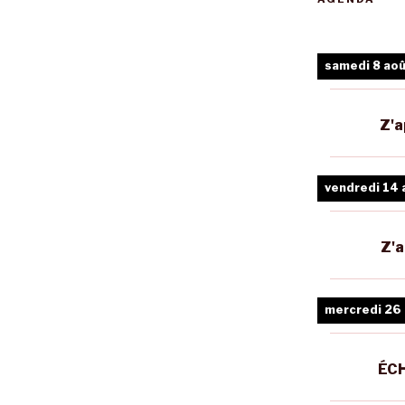
samedi 8 ao
Z'a
vendredi 14 
Z'a
mercredi 26
ÉCH