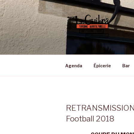
Aller
au
contenu
principal
LE GUIBRA
Taverne Agriculturelle • Bar –
Agenda
Épicerie
Bar
RETRANSMISSIONS
Football 2018