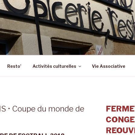
 – ST SULPICE LA FO
 Epicerie – Resto
Resto’
Activités culturelles
Vie Associative
 • Coupe du monde de
FERME
CONGE
REOUVE