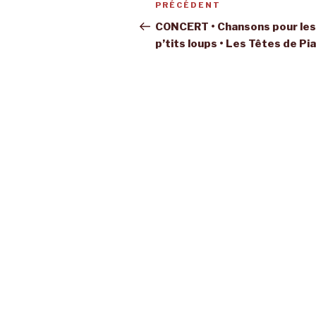
Article
PRÉCÉDENT
de
précédent
CONCERT • Chansons pour les
p’tits loups • Les Têtes de Pi
l’article