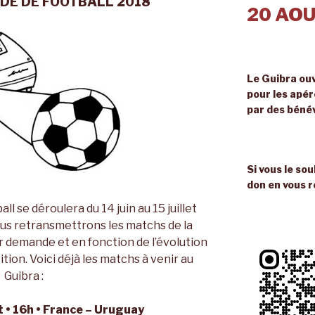
DE DE FOOTBALL 2018
20 AOU
Le Guibra ouv
pour les apé
par des béné
Si vous le so
don en vous r
l se déroulera du 14 juin au 15 juillet
us retransmettrons les matchs de la
ur demande et en fonction de l’évolution
tion. Voici déjà les matchs à venir au
Guibra :
t • 16h • France – Uruguay