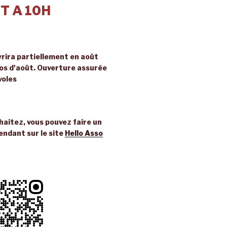
T A 10H
rira partiellement en août
ros d'août. Ouverture assurée
voles
uhaitez, vous pouvez faire un
endant sur le site
Hello Asso