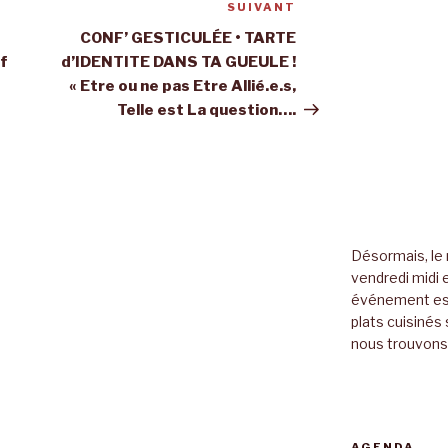
SUIVANT
Article
suivant
CONF’ GESTICULÉE • TARTE
af
d’IDENTITE DANS TA GUEULE !
« Etre ou ne pas Etre Allié.e.s,
Telle est La question….
Désormais, le 
vendredi midi e
événement es
plats cuisinés 
nous trouvons 
AGENDA