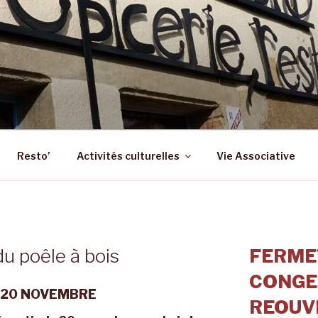
 – ST SULPICE LA FO
 Epicerie – Resto
Resto’
Activités culturelles
Vie Associative
du poêle à bois
FERME
CONGE
 20 NOVEMBRE
REOUVE