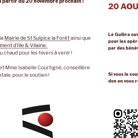
à partir du 20 novembre prochain !
20 AOU
Le Guibra ouv
la
Mairie de St Sulpice la Forêt
ainsi que
pour les apé
ent d’Ille & Vilaine.
par des béné
u chaud pour les hivers à venir !
et Mme Isabelle Courtigné, conseillère
Si vous le so
le, pour le soutien !
don en vous r