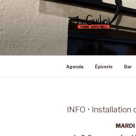
Aller
au
contenu
principal
LE GUIBRA
Taverne Agriculturelle • Bar –
Agenda
Épicerie
Bar
INFO • Installation 
MARDI