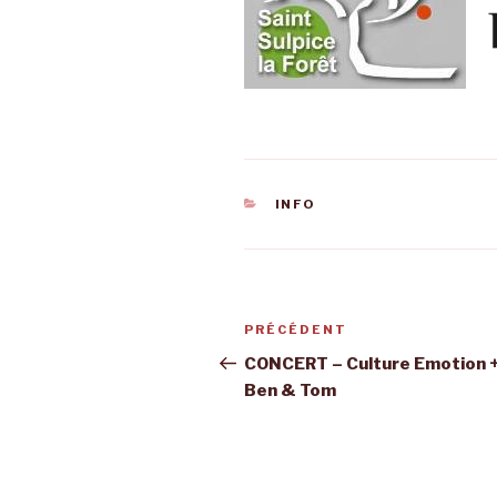
CATÉGORIES
INFO
Navigation
Article
PRÉCÉDENT
de
précédent
CONCERT – Culture Emotion 
Ben & Tom
l’article