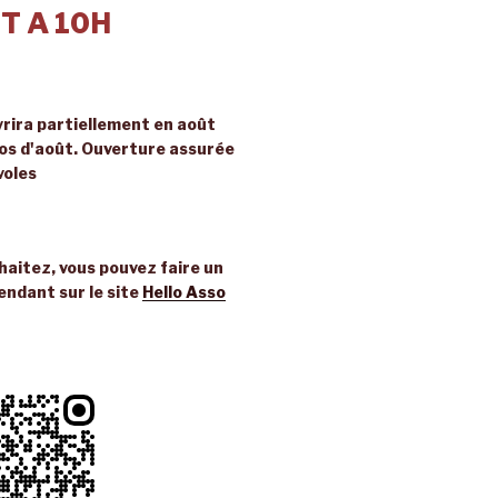
T A 10H
rira partiellement en août
ros d'août. Ouverture assurée
voles
uhaitez, vous pouvez faire un
endant sur le site
Hello Asso