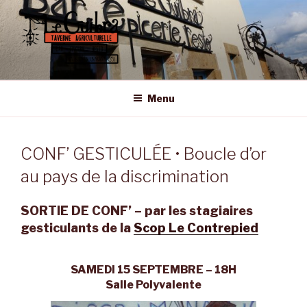
Aller
au
contenu
principal
LE GUIBRA – ST SULPICE LA
Taverne Agriculturelle • Bar – Epicerie – Resto
FORÊT
Menu
CONF’ GESTICULÉE • Boucle d’or
au pays de la discrimination
SORTIE DE CONF’ – par les stagiaires
gesticulants de la
Scop Le Contrepied
SAMEDI 15 SEPTEMBRE – 18H
Salle Polyvalente