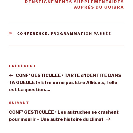
RENSEIGNEMENTS SUPPLÉMENTAIRES
AUPRÈS DU GUIBRA
CATÉGORIES
CONFÉRENCE
,
PROGRAMMATION PASSÉE
Navigation
Article
PRÉCÉDENT
de
précédent
CONF’ GESTICULÉE • TARTE d’IDENTITE DANS
l’article
TA GUEULE ! « Etre ou ne pas Etre Allié.e.s, Telle
est La question….
Article
SUIVANT
suivant
CONF’ GESTICULÉE • Les autruches se crashent
pour mourir – Une autre histoire du climat