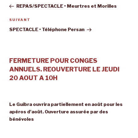
de
précédent
REPAS/SPECTACLE • Meurtres et Morilles
l’article
Article
SUIVANT
suivant
SPECTACLE • Téléphone Persan
FERMETURE POUR CONGES
ANNUELS. REOUVERTURE LE JEUDI
20 AOUT A 10H
Le Guibra ouvrira partiellement en août pour les
apéros d'août. Ouverture assurée par des
bénévoles