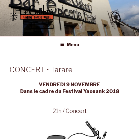
Aller
au
contenu
principal
LE GUIBRA – ST SULPICE LA
Taverne Agriculturelle • Bar – Epicerie – Resto
FORÊT
Menu
CONCERT • Tarare
VENDREDI 9 NOVEMBRE
Dans le cadre du Festival Yaouank 2018
21h / Concert