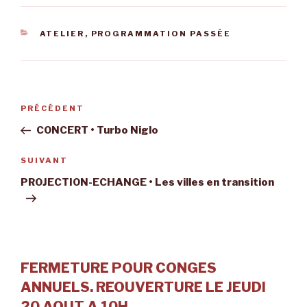
CATÉGORIES
ATELIER
,
PROGRAMMATION PASSÉE
Navigation
Article
PRÉCÉDENT
de
précédent
CONCERT • Turbo Niglo
l’article
Article
SUIVANT
suivant
PROJECTION-ECHANGE • Les villes en transition
FERMETURE POUR CONGES
ANNUELS. REOUVERTURE LE JEUDI
20 AOUT A 10H