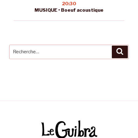
20:30
MUSIQUE • Boeuf acoustique
Recherche
Reche
pour
: