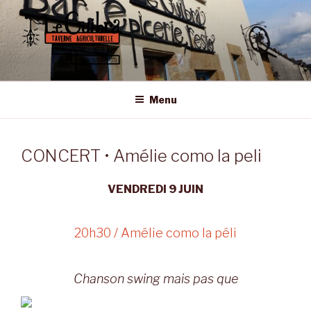
Aller
au
contenu
principal
LE GUIBRA – ST SULPICE LA
Taverne Agriculturelle • Bar – Epicerie – Resto
FORÊT
Menu
CONCERT • Amélie como la peli
VENDREDI 9 JUIN
20h30 / Amélie como la péli
Chanson swing mais pas que