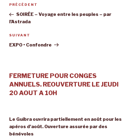
Navigation
Article
PRÉCÉDENT
de
précédent
SOIRÉE – Voyage entre les peuples – par
l’article
l’Astrada
Article
SUIVANT
suivant
EXPO • Confondre
FERMETURE POUR CONGES
ANNUELS. REOUVERTURE LE JEUDI
20 AOUT A 10H
Le Guibra ouvrira partiellement en août pour les
apéros d'août. Ouverture assurée par des
bénévoles