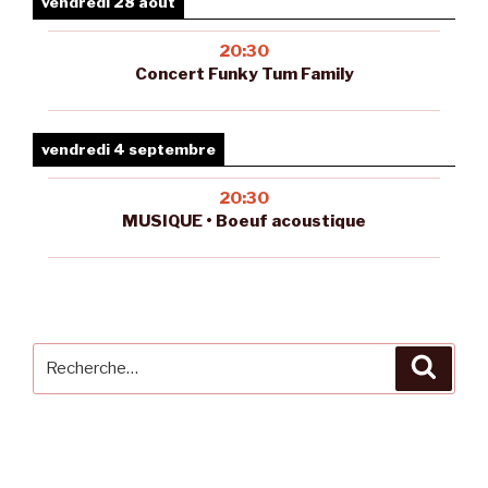
vendredi 28 août
20:30
Concert Funky Tum Family
vendredi 4 septembre
20:30
MUSIQUE • Boeuf acoustique
Recherche
Reche
pour
: